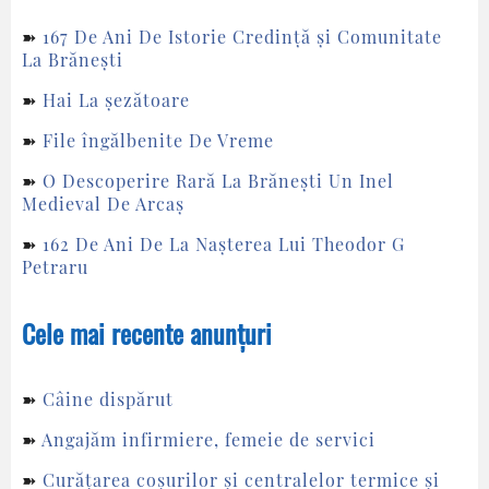
➽
167 De Ani De Istorie Credință și Comunitate
La Brănești
➽
Hai La șezătoare
➽
File îngălbenite De Vreme
➽
O Descoperire Rară La Brănești Un Inel
Medieval De Arcaș
➽
162 De Ani De La Nașterea Lui Theodor G
Petraru
Cele mai recente anunțuri
➽
Câine dispărut
➽
Angajăm infirmiere, femeie de servici
➽
Curățarea coșurilor și centralelor termice și