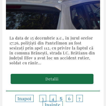
La data de 15 decembrie a.c., în jurul orelor
17:26, polițiști din Pantelimon au fost
sesizați prin apel 112, cu privire la faptul că
în comuna Brănești, strada I.C. Brătianu din
județul Ilfov a avut loc un accident rutier,
soldat cu rănir...
Detalii
Inapoi
3
4
6
7
5
Inainte