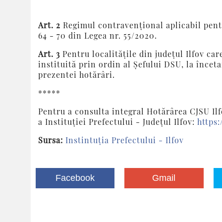
Art. 2
Regimul contravențional aplicabil pentr
64 - 70 din Legea nr. 55/2020.
Art. 3
Pentru localitățile din județul Ilfov c
instituită prin ordin al Șefului DSU, la încet
prezentei hotărâri.
*****
Pentru a consulta integral Hotărârea CJSU Ilfo
a Instituției Prefectului - Județul Ilfov:
https:
Sursa:
Instintuția Prefectului - Ilfov
Facebook
Gmail