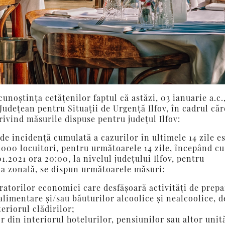
 cunoștința cetățenilor faptul că astăzi, 03 ianuarie a.c.
Județean pentru Situații de Urgență Ilfov, în cadrul căr
rivind măsurile dispuse pentru județul Ilfov:
 de incidență cumulată a cazurilor în ultimele 14 zile e
1000 locuitori, pentru următoarele 14 zile, începând cu
1.2021 ora 20:00, la nivelul județului Ilfov, pentru
ina zonală, se dispun următoarele măsuri:
eratorilor economici care desfășoară activități de prepa
limentare și/sau băuturilor alcoolice și nealcoolice, d
teriorul clădirilor;
or din interiorul hotelurilor, pensiunilor sau altor unit