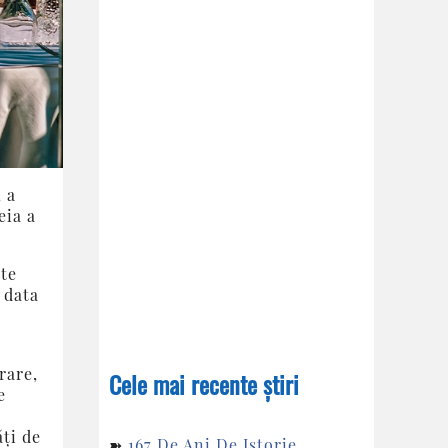
, a
eia a
ste
 data
rare,
Cele mai recente știri
e
ăți de
➽
167 De Ani De Istorie