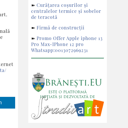
➽
Curățarea coșurilor și
centralelor termice și sobelor
art.
de teracotă
➽
Firmă de construcții
onală
le
➽
Promo Offer Apple iphone 13
Pro Max-IPhone 12 pro
Whatsapp:0013072969231
ternet
ta/
n