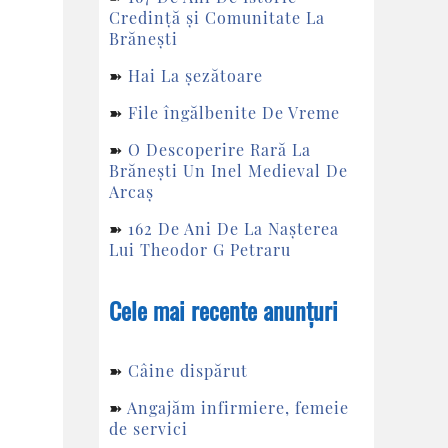
Credință și Comunitate La
Brănești
➽
Hai La șezătoare
➽
File îngălbenite De Vreme
➽
O Descoperire Rară La
Brănești Un Inel Medieval De
Arcaș
➽
162 De Ani De La Nașterea
Lui Theodor G Petraru
Cele mai recente anunțuri
➽
Câine dispărut
➽
Angajăm infirmiere, femeie
de servici