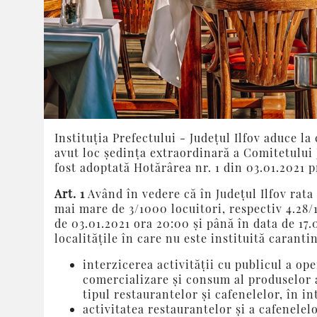
Instituția Prefectului - Județul Ilfov aduce la
avut loc ședința extraordinară a Comitetului 
fost adoptată Hotărârea nr. 1 din 03.01.2021 p
Art. 1
Având în vedere că în Județul Ilfov rata
mai mare de 3/1000 locuitori, respectiv 4.28/
de 03.01.2021 ora 20:00 și până în data de 17.0
localitățile în care nu este instituită carant
interzicerea activității cu publicul a op
comercializare și consum al produselor a
tipul restaurantelor și cafenelelor, în in
activitatea restaurantelor și a cafenelel