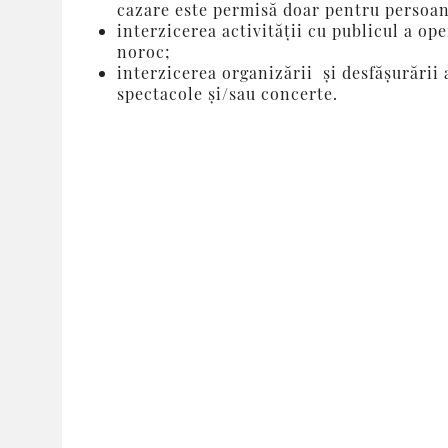
cazare este permisă doar pentru persoane
interzicerea activității cu publicul a op
noroc;
interzicerea organizării și desfășurării a
spectacole și/sau concerte.