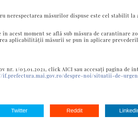
u nerespectarea măsurilor dispuse este cel stabilit la 
are în acest moment se află sub măsura de carantinare z
area aplicabilității măsurii se pun în aplicare prevederi
v nr. 1/03.01.2021, click AICI sau accesați pagina de in
//if.prefectura.mai.gov.ro/despre-noi/situatii-de-urgen
Twitter
Reddit
Linkedi