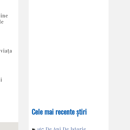
bine
le
 viaţa
i
Cele mai recente știri
➽
167 De Ani De Istorie