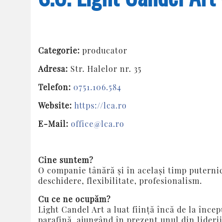
Categorie:
producator
Adresa:
Str. Halelor nr. 35
Telefon:
0751.106.584
Website:
https://lca.ro
E-Mail:
office@lca.ro
Cine suntem?
O companie tânără şi în acelaşi timp puternic
deschidere, flexibilitate, profesionalism.
Cu ce ne ocupăm?
Light Candel Art a luat fiinţă încă de la înc
parafină, ajungând în prezent unul din lideri