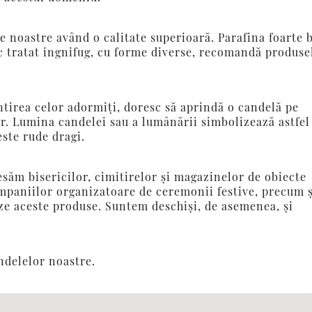
le noastre având o calitate superioară. Parafina foarte 
stic tratat ingnifug, cu forme diverse, recomandă produse
ntirea celor adormiţi, doresc să aprindă o candelă pe
. Lumina candelei sau a lumânării simbolizează astfel
ste rude dragi.
esăm bisericilor, cimitirelor şi magazinelor de obiecte
companiilor organizatoare de ceremonii festive, precum ş
e aceste produse. Suntem deschişi, de asemenea, şi
ndelelor noastre.