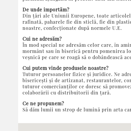
De unde importăm?
Din ţări ale Uniunii Europene, toate articole
rafinată, paharele fie din sticlă, fie din pla
noastre, confecţionate după normele U.E.
Cui ne adresăm?
În mod special ne adresăm celor care, în ami
mormânt sau în biserică pentru pomenirea lor
veşnică pe care se roagă să o dobândească ace
Cui putem vinde produsele noastre?
Tuturor persoanelor fizice şi juridice. Ne adr
bisericeşti şi de artizanat, restaurantelor, 
tuturor comercianţilor ce doresc să promovez
colaborării cu distribuitorii din ţară.
Ce ne propunem?
Să dăm lumii un strop de lumină prin arta ca