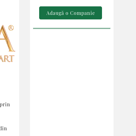
Adaugă o Companie
 prin
din