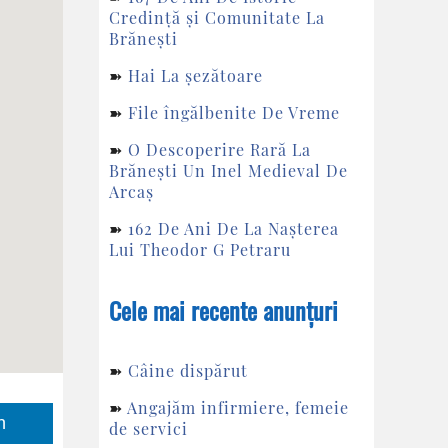
Credință și Comunitate La
Brănești
➽
Hai La șezătoare
➽
File îngălbenite De Vreme
➽
O Descoperire Rară La
Brănești Un Inel Medieval De
Arcaș
➽
162 De Ani De La Nașterea
Lui Theodor G Petraru
Cele mai recente anunțuri
➽
Câine dispărut
➽
Angajăm infirmiere, femeie
n
de servici