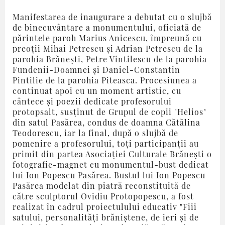
Manifestarea de inaugurare a debutat cu o slujbă
de binecuvântare a monumentului, oficiată de
părintele paroh Marius Anicescu, împreună cu
preoții Mihai Petrescu și Adrian Petrescu de la
parohia Brănești, Petre Vintilescu de la parohia
Fundenii-Doamnei și Daniel-Constantin
Pintilie de la parohia Piteasca. Procesiunea a
continuat apoi cu un moment artistic, cu
cântece și poezii dedicate profesorului
protopsalt, susținut de Grupul de copii "Helios"
din satul Pasărea, condus de doamna Cătălina
Teodorescu, iar la final, după o slujbă de
pomenire a profesorului, toți participanții au
primit din partea Asociației Culturale Brănești o
fotografie-magnet cu monumentul-bust dedicat
lui Ion Popescu Pasărea. Bustul lui Ion Popescu
Pasărea modelat din piatră reconstituită de
către sculptorul Ovidiu Protopopescu, a fost
realizat în cadrul proiectulului educativ "Fiii
satului, personalități brăniștene, de ieri și de