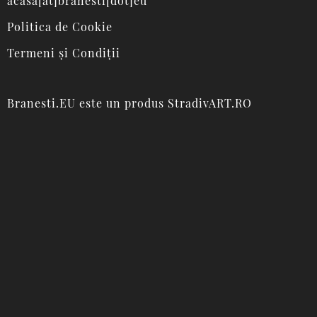
acasa[at]branesti[dot]eu
Politica de Cookie
Termeni și Condiții
Branesti.EU
este un produs
StradivART.RO