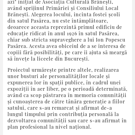
azi" inițiat de Asociația Culturală Brănești,
având sprijinul Primăriei și Consiliului Local
Brănești. Alegerea locului, incinta fostei școli
din satul Pasărea, nu este întâmplătoare,
deoarece aceasta reprezintă primul edificiu de
educație ridicat în anul 1926 în satul Pasărea,
chiar sub stricta supraveghere a lui Ion Popescu
Pasărea. Acesta avea obiceiul de a se interesa de
copiii fără posibilități, pe care îi ajuta să meargă
să învețe la liceele din București.
Proiectul urmărește printre altele, realizarea
unor busturi ale personalităților locale și
expunerea lor în spații publice, în cadrul unei
expoziții în aer liber, pe o perioadă determinată,
având ca scop păstrarea în memoria comunității
și cunoașterea de către tânăra generație a fiilor
satului, care s-au remarcat și afirmat de-a
lungul timpului prin contribuția personală la
dezvoltarea comunității sau care s-au afirmat în
plan profesional la nivel național.