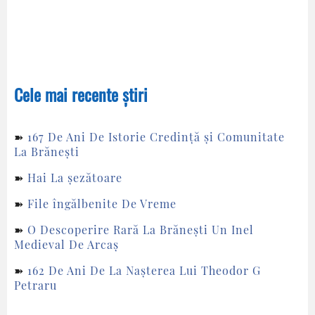
Cele mai recente știri
➽
167 De Ani De Istorie Credință și Comunitate
La Brănești
➽
Hai La șezătoare
➽
File îngălbenite De Vreme
➽
O Descoperire Rară La Brănești Un Inel
Medieval De Arcaș
➽
162 De Ani De La Nașterea Lui Theodor G
Petraru