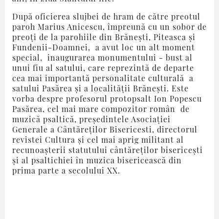
După oficierea slujbei de hram de către preotul
paroh Marius Anicescu, împreună cu un sobor de
preoți de la parohiile din Brănești, Piteasca și
Fundenii-Doamnei, a avut loc un alt moment
special, inaugurarea monumentului - bust al
unui fiu al satului, care reprezintă de departe
cea mai importantă personalitate culturală a
satului Pasărea și a localității Brănești. Este
vorba despre profesorul protopsalt Ion Popescu
Pasărea, cel mai mare compozitor român de
muzică psaltică, președintele Asociației
Generale a Cântăreților Bisericesti, directorul
revistei Cultura și cel mai aprig militant al
recunoașterii statutului cântăreților bisericești
și al psaltichiei în muzica bisericească din
prima parte a secolului XX.