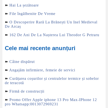
➽
Hai La șezătoare
➽
File îngălbenite De Vreme
➽
O Descoperire Rară La Brănești Un Inel Medieval
De Arcaș
➽
162 De Ani De La Nașterea Lui Theodor G Petraru
Cele mai recente anunțuri
➽
Câine dispărut
➽
Angajăm infirmiere, femeie de servici
➽
Curățarea coșurilor și centralelor termice și sobelor
de teracotă
➽
Firmă de construcții
➽
Promo Offer Apple iphone 13 Pro Max-IPhone 12
pro Whatsapp:0013072969231