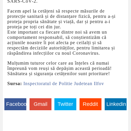
SARS-CoV-2.
Facem apel la cetățeni să respecte măsurile de
protecție sanitară și de distanțare fizică, pentru a-și
proteja propria sănătate și viață, dar și pentru a-i
proteja pe toți cei din jur.
Este important ca fiecare dintre noi să avem un
comportament responsabil, să conștientizăm că
acțiunile noastre îi pot afecta pe ceilalți și să
respectăm deciziile autorităților, pentru limitarea și
răspândirea infecțiilor cu noul Coronavirus.
Mulțumim tuturor celor care au înțeles că numai
împreună vom reuși să depășim această perioadă!
Sănătatea și siguranța cetățenilor sunt prioritare!
Sursa:
Inspectoratul de Politie Judetean Ilfov
Facebook
Gmail
Twitter
Reddit
Linkedin