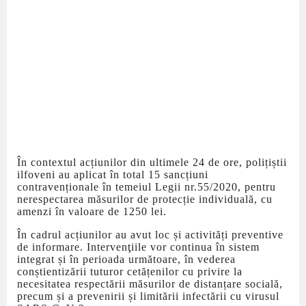
În contextul acțiunilor din ultimele 24 de ore, polițiștii
ilfoveni au aplicat în total 15 sancțiuni
contravenționale în temeiul Legii nr.55/2020, pentru
nerespectarea măsurilor de protecție individuală, cu
amenzi în valoare de 1250 lei.
În cadrul acțiunilor au avut loc și activități preventive
de informare. Intervenţiile vor continua în sistem
integrat și în perioada următoare, în vederea
conștientizării tuturor cetățenilor cu privire la
necesitatea respectării măsurilor de distanțare socială,
precum și a prevenirii și limitării infectării cu virusul