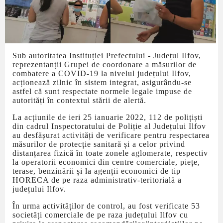
Sub autoritatea Instituției Prefectului - Județul Ilfov,
reprezentanții Grupei de coordonare a măsurilor de
combatere a COVID-19 la nivelul județului Ilfov,
acționează zilnic în sistem integrat, asigurându-se
astfel că sunt respectate normele legale impuse de
autorități în contextul stării de alertă.
La acțiunile de ieri 25 ianuarie 2022, 112 de polițiști
din cadrul Inspectoratului de Poliție al Județului Ilfov
au desfășurat activități de verificare pentru respectarea
măsurilor de protecție sanitară și a celor privind
distanțarea fizică în toate zonele aglomerate, respectiv
la operatorii economici din centre comerciale, piețe,
terase, benzinării și la agenții economici de tip
HORECA de pe raza administrativ-teritorială a
județului Ilfov.
În urma activităților de control, au fost verificate 53
societăți comerciale de pe raza județului Ilfov cu