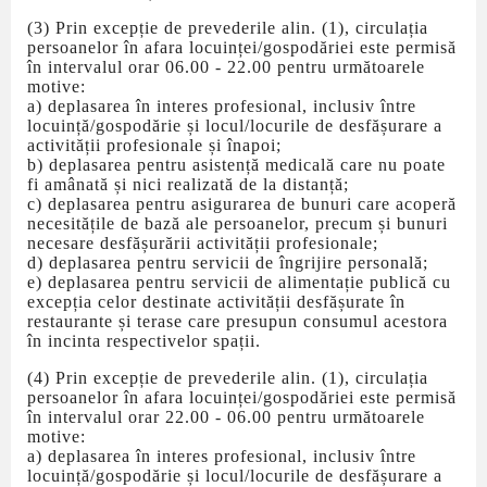
(3) Prin excepție de prevederile alin. (1), circulația
persoanelor în afara locuinței/gospodăriei este permisă
în intervalul orar 06.00 - 22.00 pentru următoarele
motive:
a) deplasarea în interes profesional, inclusiv între
locuință/gospodărie și locul/locurile de desfășurare a
activității profesionale și înapoi;
b) deplasarea pentru asistență medicală care nu poate
fi amânată și nici realizată de la distanță;
c) deplasarea pentru asigurarea de bunuri care acoperă
necesitățile de bază ale persoanelor, precum și bunuri
necesare desfășurării activității profesionale;
d) deplasarea pentru servicii de îngrijire personală;
e) deplasarea pentru servicii de alimentație publică cu
excepția celor destinate activității desfășurate în
restaurante și terase care presupun consumul acestora
în incinta respectivelor spații.
(4) Prin excepție de prevederile alin. (1), circulația
persoanelor în afara locuinței/gospodăriei este permisă
în intervalul orar 22.00 - 06.00 pentru următoarele
motive:
a) deplasarea în interes profesional, inclusiv între
locuință/gospodărie și locul/locurile de desfășurare a