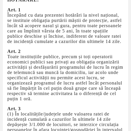
Art. 1
Începând cu data prezentei hotărâri la nivel național,
se instituie obligația purtării măștii de protecție, astfel
încât să acopere nasul şi gura, pentru toate persoanele
care au împlinit vârsta de 5 ani, în toate spațiile
publice deschise și închise, indiferent de valoare ratei
de incidență cumulate a cazurilor din ultimele 14 zile.
Art. 2
Toate instituțiile publice, precum și toți operatorii
economici publici sau privați au obligația organizării
activității și desfășurării programului de lucru în regim
de telemuncă sau muncă la domiciliu, iar acolo unde
specificul activității nu permite acest lucru, se
organizează programul de lucru astfel încât personalul
să fie împărțit în cel puțin două grupe care să înceapă
respectiv să termine activitatea la o diferență de cel
puțin 1 oră.
Art. 3
(1) În localitățile/județele unde valoarea ratei de
incidență cumulată a cazurilor în ultimele 14 zile
depășește 3/1.000 de locuitori, se interzice circulația
persoanelor în afara locuinței/gospodăriei în intervalul