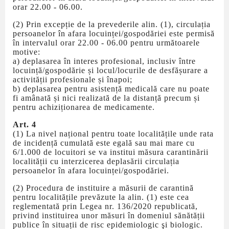
orar 22.00 - 06.00.
(2) Prin excepție de la prevederile alin. (1), circulația
persoanelor în afara locuinței/gospodăriei este permisă
în intervalul orar 22.00 - 06.00 pentru următoarele
motive:
a) deplasarea în interes profesional, inclusiv între
locuință/gospodărie și locul/locurile de desfășurare a
activității profesionale și înapoi;
b) deplasarea pentru asistență medicală care nu poate
fi amânată și nici realizată de la distanță precum și
pentru achiziționarea de medicamente.
Art. 4
(1) La nivel național pentru toate localitățile unde rata
de incidență cumulată este egală sau mai mare cu
6/1.000 de locuitori se va institui măsura carantinării
localității cu interzicerea deplasării circulația
persoanelor în afara locuinței/gospodăriei.
(2) Procedura de instituire a măsurii de carantină
pentru localitățile prevăzute la alin. (1) este cea
reglementată prin Legea nr. 136/2020 republicată,
privind instituirea unor măsuri în domeniul sănătății
publice în situații de risc epidemiologic şi biologic.