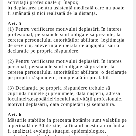
activității profesionale și înapoi;
b) deplasarea pentru asistență medicală care nu poate
fi amânată și nici realizată de la distanță.
Art. 5
(1) Pentru verificarea motivului deplasării în interes
profesional, persoanele sunt obligate să prezinte, la
cererea personalului autorităților abilitate, legitimația
de serviciu, adeverința eliberată de angajator sau o
declarație pe propria răspundere.
(2) Pentru verificarea motivului deplasării în interes
personal, persoanele sunt obligate să prezinte, la
cererea personalului autorităților abilitate, o declarație
pe propria răspundere, completată în prealabil.
(3) Declarația pe propria răspundere trebuie să
cuprindă numele și prenumele, data nașterii, adresa
locuinței/gospodăriei/locului activității profesionale,
motivul deplasării, data completării și semnătura.
Art. 6
Măsurile stabilite în prezenta hotărâre sunt valabile pe
o perioadă de 30 de zile, la finalul acestora urmând a
fi analizată evoluția situației epidemiologice,