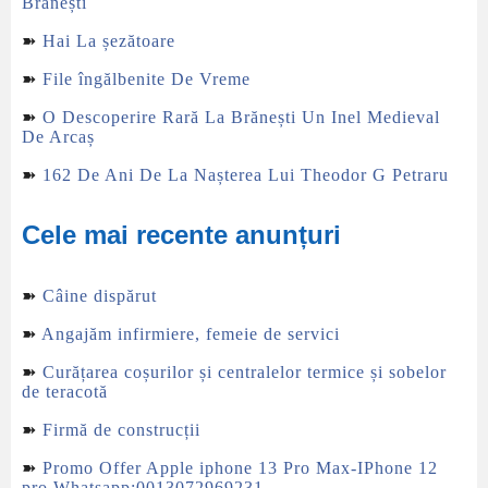
Brănești
➽
Hai La șezătoare
➽
File îngălbenite De Vreme
➽
O Descoperire Rară La Brănești Un Inel Medieval
De Arcaș
➽
162 De Ani De La Nașterea Lui Theodor G Petraru
Cele mai recente anunțuri
➽
Câine dispărut
➽
Angajăm infirmiere, femeie de servici
➽
Curățarea coșurilor și centralelor termice și sobelor
de teracotă
➽
Firmă de construcții
➽
Promo Offer Apple iphone 13 Pro Max-IPhone 12
pro Whatsapp:0013072969231