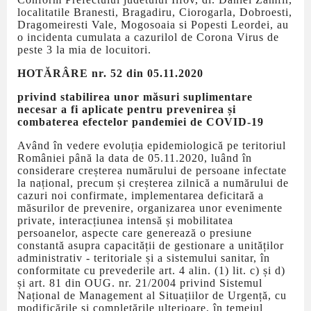
localitatile Branesti, Bragadiru, Ciorogarla, Dobroesti,
Dragomeiresti Vale, Mogosoaia si Popesti Leordei, au
o incidenta cumulata a cazurilol de Corona Virus de
peste 3 la mia de locuitori.
HOTĂRÂRE nr. 52 din 05.11.2020
privind stabilirea unor măsuri suplimentare
necesar a fi aplicate pentru prevenirea și
combaterea efectelor pandemiei de COVID-19
Având în vedere evoluția epidemiologică pe teritoriul
României până la data de 05.11.2020, luând în
considerare creșterea numărului de persoane infectate
la național, precum și creșterea zilnică a numărului de
cazuri noi confirmate, implementarea deficitară a
măsurilor de prevenire, organizarea unor evenimente
private, interacțiunea intensă și mobilitatea
persoanelor, aspecte care generează o presiune
constantă asupra capacității de gestionare a unităților
administrativ - teritoriale și a sistemului sanitar, în
conformitate cu prevederile art. 4 alin. (1) lit. c) și d)
și art. 81 din OUG. nr. 21/2004 privind Sistemul
Național de Management al Situațiilor de Urgență, cu
modificările și completările ulterioare, în temeiul