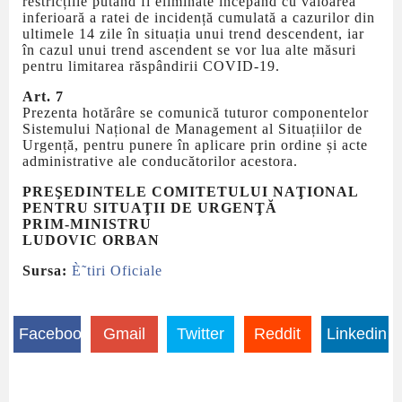
restricțiile putând fi eliminate începând cu valoarea
inferioară a ratei de incidență cumulată a cazurilor din
ultimele 14 zile în situația unui trend descendent, iar
în cazul unui trend ascendent se vor lua alte măsuri
pentru limitarea răspândirii COVID-19.
Art. 7
Prezenta hotărâre se comunică tuturor componentelor
Sistemului Național de Management al Situațiilor de
Urgență, pentru punere în aplicare prin ordine și acte
administrative ale conducătorilor acestora.
PREŞEDINTELE COMITETULUI NAŢIONAL
PENTRU SITUAŢII DE URGENŢĂ
PRIM-MINISTRU
LUDOVIC ORBAN
Sursa:
È˜tiri Oficiale
Facebook
Gmail
Twitter
Reddit
Linkedin