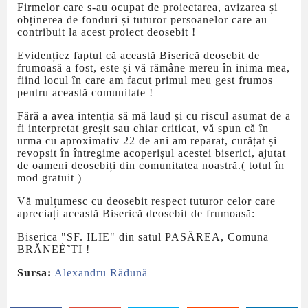
Firmelor care s-au ocupat de proiectarea, avizarea și
obținerea de fonduri și tuturor persoanelor care au
contribuit la acest proiect deosebit !
Evidențiez faptul că această Biserică deosebit de
frumoasă a fost, este și vă rămâne mereu în inima mea,
fiind locul în care am facut primul meu gest frumos
pentru această comunitate !
Fără a avea intenția să mă laud și cu riscul asumat de a
fi interpretat greșit sau chiar criticat, vă spun că în
urma cu aproximativ 22 de ani am reparat, curățat și
revopsit în întregime acoperișul acestei biserici, ajutat
de oameni deosebiți din comunitatea noastră.( totul în
mod gratuit )
Vă mulțumesc cu deosebit respect tuturor celor care
apreciați această Biserică deosebit de frumoasă:
Biserica "SF. ILIE" din satul PASĂREA, Comuna
BRĂNEÈ˜TI !
Sursa:
Alexandru Rădună