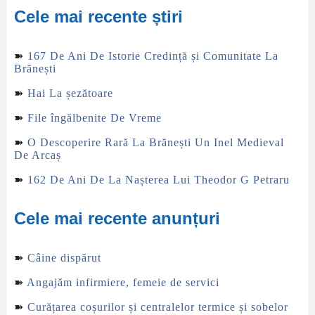
Cele mai recente știri
➽
167 De Ani De Istorie Credință și Comunitate La
Brănești
➽
Hai La șezătoare
➽
File îngălbenite De Vreme
➽
O Descoperire Rară La Brănești Un Inel Medieval
De Arcaș
➽
162 De Ani De La Nașterea Lui Theodor G Petraru
Cele mai recente anunțuri
➽
Câine dispărut
➽
Angajăm infirmiere, femeie de servici
➽
Curățarea coșurilor și centralelor termice și sobelor