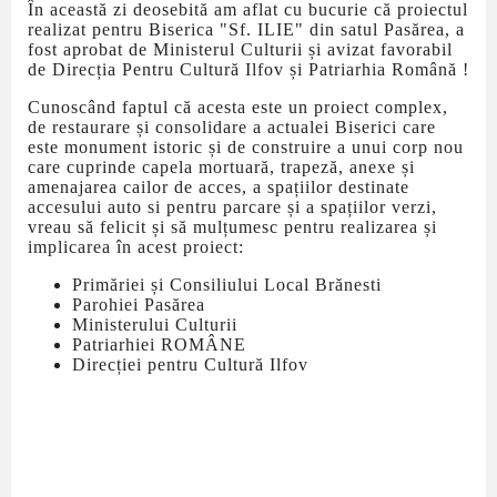
În această zi deosebită am aflat cu bucurie că proiectul
realizat pentru Biserica "Sf. ILIE" din satul Pasărea, a
fost aprobat de Ministerul Culturii și avizat favorabil
de Direcția Pentru Cultură Ilfov și Patriarhia Română !
Cunoscând faptul că acesta este un proiect complex,
de restaurare și consolidare a actualei Biserici care
este monument istoric și de construire a unui corp nou
care cuprinde capela mortuară, trapeză, anexe și
amenajarea cailor de acces, a spațiilor destinate
accesului auto si pentru parcare și a spațiilor verzi,
vreau să felicit și să mulțumesc pentru realizarea și
implicarea în acest proiect:
Primăriei și Consiliului Local Brănesti
Parohiei Pasărea
Ministerului Culturii
Patriarhiei ROMÂNE
Direcției pentru Cultură Ilfov