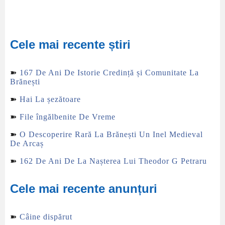
Cele mai recente știri
➽
167 De Ani De Istorie Credință și Comunitate La
Brănești
➽
Hai La șezătoare
➽
File îngălbenite De Vreme
➽
O Descoperire Rară La Brănești Un Inel Medieval
De Arcaș
➽
162 De Ani De La Nașterea Lui Theodor G Petraru
Cele mai recente anunțuri
➽
Câine dispărut