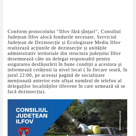
Conform protocolului "Ilfov fără țânțari", Consiliul
Județean Ilfov alocă fondurile necesare, Serviciul
Județean de Dezinsecție și Ecologizare Mediu Ilfov
realizează acțiunile de dezinsecție și unitățile
administrativ teritoriale din structura județului Ilfov
desemnează câte un delegat responsabil pentru
asigurarea desfășurării în bune condiții a acestora și
informează cetățenii la nivel local ( în fiecare seară, în
jurul 22:00, pe aceeași pagină de socializare
menționată anterior este afișat numărul de telefon al
delegaților localităților ilfovene în care urmează să se
facă dezinsecția).