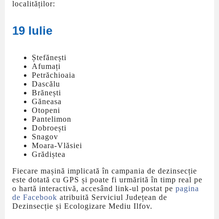
localităților:
19 Iulie
Ștefănești
Afumați
Petrăchioaia
Dascălu
Brănești
Găneasa
Otopeni
Pantelimon
Dobroești
Snagov
Moara-Vlăsiei
Grădiștea
Fiecare mașină implicată în campania de dezinsecție
este dotată cu GPS și poate fi urmărită în timp real pe
o hartă interactivă, accesând link-ul postat pe
pagina
de Facebook
atribuită Serviciul Județean de
Dezinsecție și Ecologizare Mediu Ilfov.